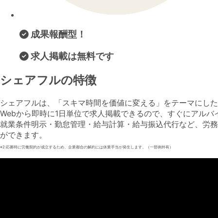
成果報酬型！
求人掲載は無料です
シェアフルの特徴
シェアフルは、「スキマ時間を価値に変える」をテーマにした
Webから即時に1日単位で求人掲載できるので、すぐにアル
就業条件明示・勤怠管理・給与計算・給与振込代行など、労務
ができます。
※2:応募時に労働契約が成立するため、企業都合の解約には休業手当が発生します。（一部例外有）